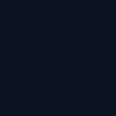
聚焦世界杯热门赛程、球
队动态、球星表现与赛前
分析，为用户提供及时、
查看更多
清晰的足球赛事资讯内
容。
世界杯竞猜指南-比利时新生代迎来世界杯良机，赛程数据预示惊喜表现
世界杯比赛中心-恩佐舆论风向逆转，墨西哥队淘汰赛前景引期待
面对2026年世界杯，完成
近期关于恩佐的舆论热度出
新老交替的比利时队正刮起
现新变化，与此前风波不