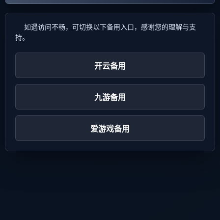
🏟️ 以绿茵承载梦
想，用资讯传递
🔥 用及时内容记录每一
热爱 ⚽
场精彩赛事。
🏆 以足球凝聚激
情，用看点链接
📣 用多元资讯陪伴每一
世界 ⚽
次赛事关注。