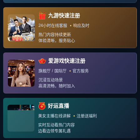
关于我们
一、账户管理 👤 1.1 📝 注册时，您需提供真实、准确、最
新的身份信息，并保证及时更新。 1.2 🔑 您需自行保管账
户及密码，并对账户下的一切活动承担法律责任。 1.3 ⚠️
若平台发...
查看更多