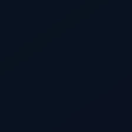
2026世界杯赛事
首页
服务
世界杯
关于我们
综合新闻
2026世界杯赛事看点