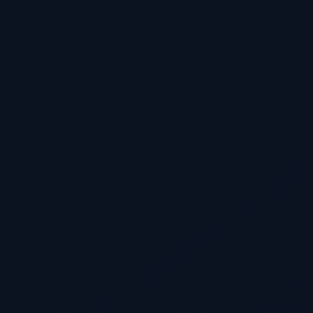
2026-07
10
面对2026年世界杯，完成新老交替的比
利时队正刮起青春风暴，随着黄金一代
逐渐淡出，球队在新帅带领下大胆启用
新人，多库、奥蓬达等年...
世界杯比赛中心-恩佐舆论风向逆转，墨西哥队淘汰赛前景引期待
2026-07
10
近期关于恩佐的舆论热度出现新变化，
与此前风波不同，公众视线正重新聚焦
其赛场表现，恰逢关键淘汰赛阶段，墨
西哥队的表现备受期待，外界...
2026世界杯买球推荐-亚马尔状态牵动尼日利亚命运，世界杯防线稳定性成焦点
2026-07
10
17岁边锋亚马尔凭借出众突破能力，正
成为左右尼日利亚队赛事走势的变量，
他反复冲击对手右路，迫使非洲雄鹰防
线持续处于高压状态，一旦...