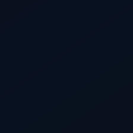
2026世界杯赛事
首页
服务
世界杯
关于我们
综合新闻
2026世界杯赛事看点