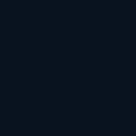
世界杯赛果-角旗杆下的密码，卡塔尔队定位球战术革新观察
世界杯比赛资讯-三大东道主决赛主场优势凸显，关键数据期开启
景中，角
，欧洲杯与美洲杯均进入白热化阶
队战术智
段，三大东道主在本届赛事中展现出
术上摒弃
明显的主场优势，赛场表现与数据均
心设计
进入关键期，无论是现场球迷制造的
声...
精彩内容。🏆✨