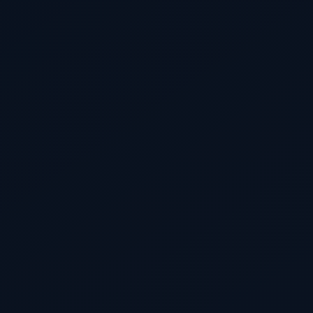
世界杯比赛中心-恩佐舆论风向逆转，墨西哥队淘汰赛前景引期待
关于恩佐的舆论热度出现新变
2026年美加墨世界杯的东风
此前风波不同，公众视线正重
叶之师”加拿大队站上了历史
其赛场表现，恰逢关键淘汰赛
作为东道主之一，他们无需
墨西哥队的表现备受期待，外
中浴血奋战，但这把“双刃剑
界...