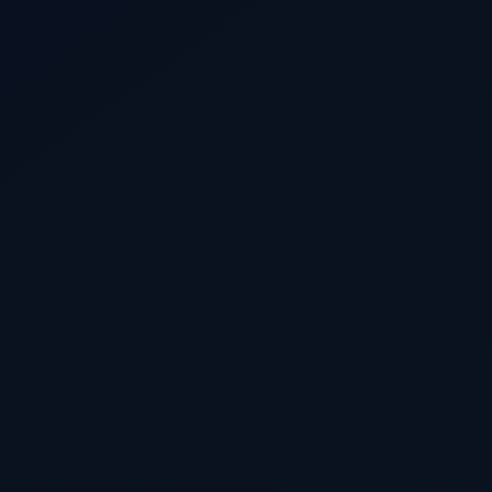
世界杯竞猜指南-比利时新生代迎来世界杯良机，赛程数据预示惊喜表现
面对2026年世界杯，完成新老交替
近期
的比利时队正刮起青春风暴，随着黄
化，与
金一代逐渐淡出，球队在新帅带领下
新聚焦
大胆启用新人，多库、奥蓬达等年...
阶段，