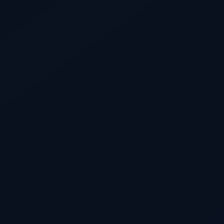
⚽ 以赛事点燃热爱，用数据连接绿茵 🏆
📊 用专业视角陪伴每一
位足球爱好者。
首页