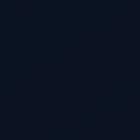
FIFA News
生代迎来世界杯良机，赛程数据预示惊喜表现
交替的比利时队正刮起青春风暴，随着黄金一代逐渐淡出，球队在新
风向逆转，墨西哥队淘汰赛前景引期待