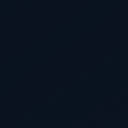
世界杯投注app下载-枫叶军团破冰哨响，舆论热焰下的晋级前夜
世界杯买球分析-葡萄牙轮换阵容经受深度考验，友谊赛硬仗成关键走势节点
，让“枫
葡萄牙队在此次友谊赛中面临严峻考
转折点，
验，阵容深度成为焦点，随着关键球
在预选赛
员缺阵，替补阵容能否顶住压力将直
...
接左右比赛走势，面对实力强劲的
硬...