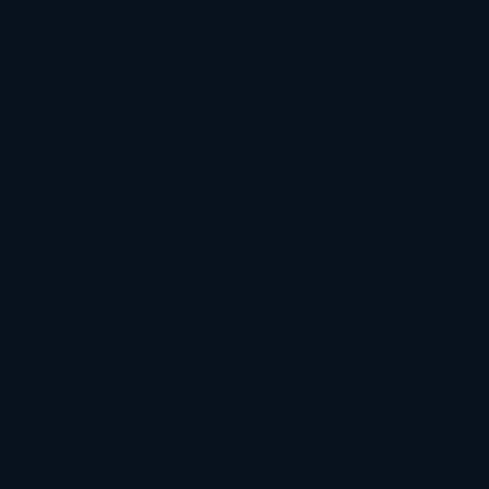
🏆 以足球凝聚激情，用看点链接世界 ⚽
📣 用多元资讯陪伴每一
次赛事关注。
综合新闻