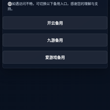
🏟️ 以绿茵承载梦
想，用资讯传递
🔥 用及时内容记录每一
热爱 ⚽
场精彩赛事。
🏆 以足球凝聚激
情，用看点链接
📣 用多元资讯陪伴每一
世界 ⚽
次赛事关注。