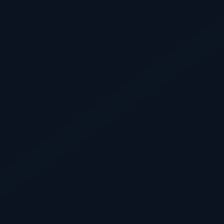
FIFA World Cup 2026
⚽ 我们以专业视角点燃足球热爱，用实时数据打造清晰体验，致
力于为广大球迷提供更及时、更丰富、更有看点的赛事资讯与精
彩内容。🏆✨
4006669527
联系电话：
FIFA News
世界杯竞猜指南-比利时新生代迎来世界杯良机，赛程数据预示惊喜表现