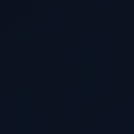
日本队近期备战训练节奏显
非洲雄鹰尼日利亚队高飞之
著提升，高强度的快速转换
路蒙上阴影，面对即将到来
演练成为常态，主帅森保一
的友谊赛，球队遭遇严重的
重点打磨中场配置，围绕远
人员危机，阵容深度面临终
藤航与守田英正构建的双核
极考验，多名关键球员因伤
体系，在...
缺阵，使...
世界杯赛果-角旗杆下的密码，卡塔尔队定位球战术革新观察
世界杯比赛资讯-三大东道主决赛主场优势凸显，关键数据期开启
在卡塔尔世界杯的技战术图
，欧洲杯与美洲杯均进入白
景中，角旗杆区域已成为洞
热化阶段，三大东道主在本
察卡塔尔队战术智慧的密
届赛事中展现出明显的主场
钥，他们在定位球战术上摒
优势，赛场表现与数据均进
弃了传统的高空轰炸，引入
入关键期，无论是现场球迷
精心设计的...
制造的声...
2026世界杯