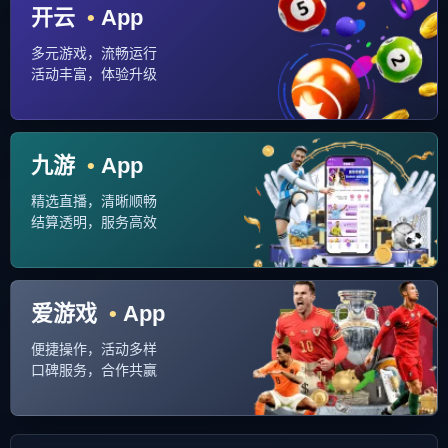
⚽ 世界杯
球队动态
实时关注各国家队备战进展、阵容变化、球员状态与赛事新闻，
帮助用户快速了解世界杯最新资讯。🏆
⚽ 以赛事点燃热
爱，用数据连接
📊 用专业视角陪伴每一
绿茵 🏆
位足球爱好者。