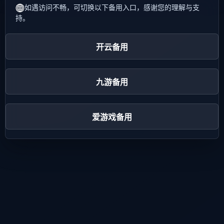
🏟️ 以绿茵承载梦
想，用资讯传递
🔥 用及时内容记录每一
热爱 ⚽
场精彩赛事。
🏆 以足球凝聚激
情，用看点链接
📣 用多元资讯陪伴每一
世界 ⚽
次赛事关注。