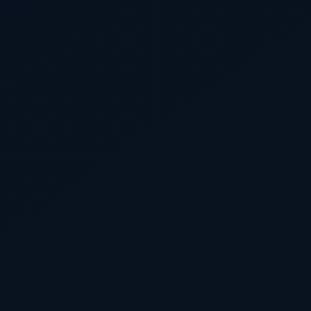
聚焦世界杯热门赛程、球
队动态、球星表现与赛前
分析，为用户提供及时、
查看更多
清晰的足球赛事资讯内
容。
世界杯竞猜指南-比利时新生代迎来世界杯良机，赛程数据预示惊喜表现
世界杯比赛中心-恩佐舆论风向逆转，墨西哥队淘汰赛前景引期待
面对2026年世界杯，完成
近期关于恩佐的舆论热度出
新老交替的比利时队正刮起
现新变化，与此前风波不