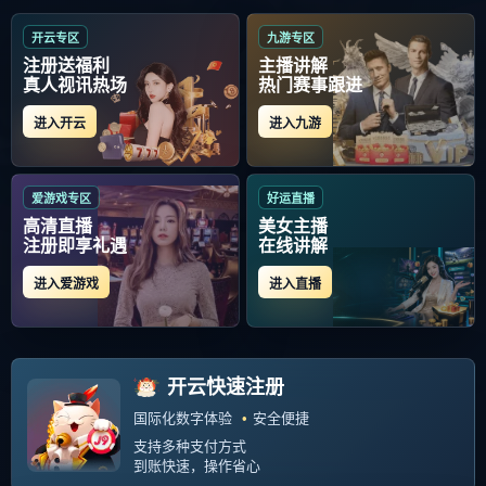
4006669527
关于我们