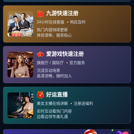
关于我们
一、账户管理 👤 1.1 📝 注册时，您需提供真实、准确、最
新的身份信息，并保证及时更新。 1.2 🔑 您需自行保管账
户及密码，并对账户下的一切活动承担法律责任。 1.3 ⚠️
若平台发...
查看更多