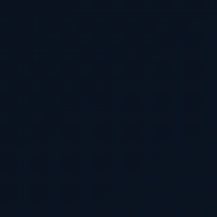
日本队近期备战训练节奏显
非洲雄鹰尼日利亚队高飞之
著提升，高强度的快速转换
路蒙上阴影，面对即将到来
演练成为常态，主帅森保一
的友谊赛，球队遭遇严重的
重点打磨中场配置，围绕远
人员危机，阵容深度面临终
藤航与守田英正构建的双核
极考验，多名关键球员因伤
体系，在...
缺阵，使...
世界杯赛果-角旗杆下的密码，卡塔尔队定位球战术革新观察
世界杯比赛资讯-三大东道主决赛主场优势凸显，关键数据期开启
在卡塔尔世界杯的技战术图
，欧洲杯与美洲杯均进入白
景中，角旗杆区域已成为洞
热化阶段，三大东道主在本
察卡塔尔队战术智慧的密
届赛事中展现出明显的主场
钥，他们在定位球战术上摒
优势，赛场表现与数据均进
弃了传统的高空轰炸，引入
入关键期，无论是现场球迷
精心设计的...
制造的声...
2026世界杯