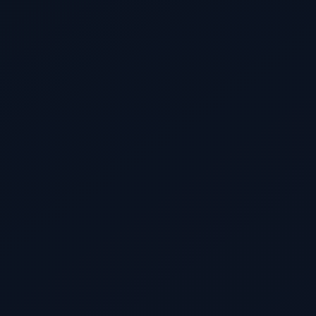
2026-07
10
面对2026年世界杯，完成新老交替的比
利时队正刮起青春风暴，随着黄金一代
逐渐淡出，球队在新帅带领下大胆启用
新人，多库、奥蓬达等年...
世界杯比赛中心-恩佐舆论风向逆转，墨西哥队淘汰赛前景引期待
2026-07
10
近期关于恩佐的舆论热度出现新变化，
与此前风波不同，公众视线正重新聚焦
其赛场表现，恰逢关键淘汰赛阶段，墨
西哥队的表现备受期待，外界...
2026世界杯买球推荐-亚马尔状态牵动尼日利亚命运，世界杯防线稳定性成焦点
2026-07
10
17岁边锋亚马尔凭借出众突破能力，正
成为左右尼日利亚队赛事走势的变量，
他反复冲击对手右路，迫使非洲雄鹰防
线持续处于高压状态，一旦...