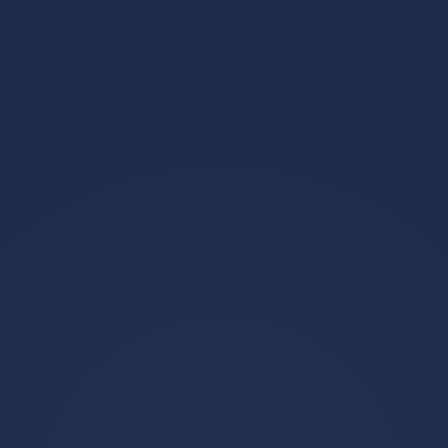
2026世界杯赛事
首页
服务
世界杯
关于我们
综合新闻
2026世界杯赛事看点