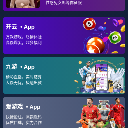
⚽ 世界杯
球队动态
实时关注各国家队备战进展、阵容变化、球员状态与赛事新闻，
帮助用户快速了解世界杯最新资讯。🏆
⚽ 以赛事点燃热
爱，用数据连接
📊 用专业视角陪伴每一
绿茵 🏆
位足球爱好者。