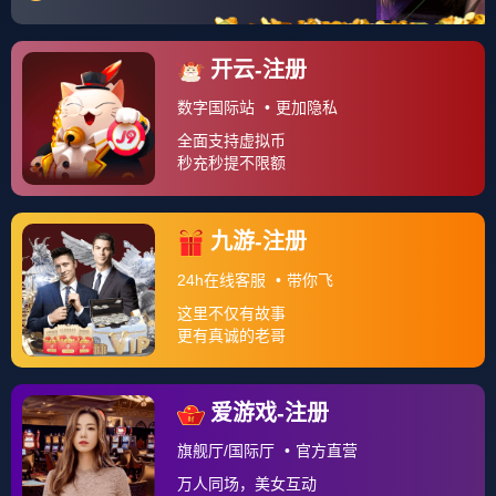
关于我们
一、账户管理 👤 1.1 📝 注册时，您需提供真实、准确、最
新的身份信息，并保证及时更新。 1.2 🔑 您需自行保管账
户及密码，并对账户下的一切活动承担法律责任。 1.3 ⚠️
若平台发...
查看更多