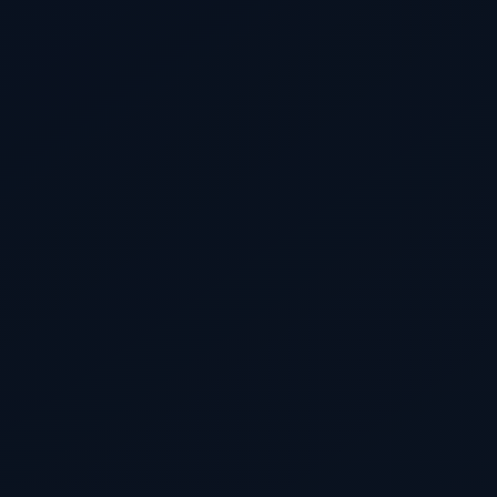
世界杯竞猜指南-比利时新生代迎来世界杯良机，赛程数据预示惊喜表现
面对2026年世界杯，完成新老交替
近期
的比利时队正刮起青春风暴，随着黄
化，与
金一代逐渐淡出，球队在新帅带领下
新聚焦
大胆启用新人，多库、奥蓬达等年...
阶段，