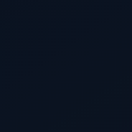
FIFA News
生代迎来世界杯良机，赛程数据预示惊喜表现
交替的比利时队正刮起青春风暴，随着黄金一代逐渐淡出，球队在新
风向逆转，墨西哥队淘汰赛前景引期待