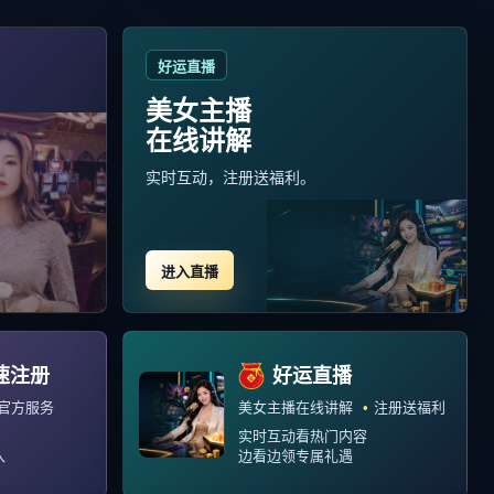
4006669527
综合新闻