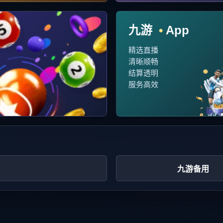
关于我们
关于我们
一、账户管理 👤 1.1 
证及时更新。 1.2 🔑
律责任。 1.3 ⚠️ 若平台发...