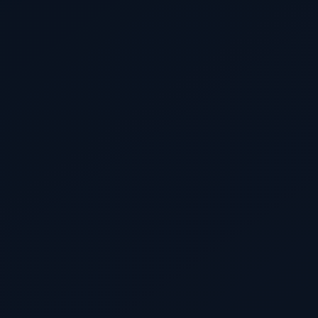
日本队近期备战训练节奏显
非洲雄鹰尼日利亚队高飞之
著提升，高强度的快速转换
路蒙上阴影，面对即将到来
演练成为常态，主帅森保一
的友谊赛，球队遭遇严重的
重点打磨中场配置，围绕远
人员危机，阵容深度面临终
藤航与守田英正构建的双核
极考验，多名关键球员因伤
体系，在...
缺阵，使...
世界杯赛果-角旗杆下的密码，卡塔尔队定位球战术革新观察
世界杯比赛资讯-三大东道主决赛主场优势凸显，关键数据期开启
在卡塔尔世界杯的技战术图
，欧洲杯与美洲杯均进入白
景中，角旗杆区域已成为洞
热化阶段，三大东道主在本
察卡塔尔队战术智慧的密
届赛事中展现出明显的主场
钥，他们在定位球战术上摒
优势，赛场表现与数据均进
弃了传统的高空轰炸，引入
入关键期，无论是现场球迷
精心设计的...
制造的声...
2026世界杯