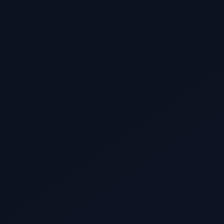
2026-07
10
面对2026年世界杯，完成新老交替的比
利时队正刮起青春风暴，随着黄金一代
逐渐淡出，球队在新帅带领下大胆启用
新人，多库、奥蓬达等年...
世界杯比赛中心-恩佐舆论风向逆转，墨西哥队淘汰赛前景引期待
2026-07
10
近期关于恩佐的舆论热度出现新变化，
与此前风波不同，公众视线正重新聚焦
其赛场表现，恰逢关键淘汰赛阶段，墨
西哥队的表现备受期待，外界...
2026世界杯买球推荐-亚马尔状态牵动尼日利亚命运，世界杯防线稳定性成焦点
2026-07
10
17岁边锋亚马尔凭借出众突破能力，正
成为左右尼日利亚队赛事走势的变量，
他反复冲击对手右路，迫使非洲雄鹰防
线持续处于高压状态，一旦...