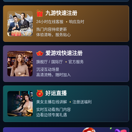
关于我们
一、账户管理 👤 1.1 📝 注册时，您需提供真实、准确、最
新的身份信息，并保证及时更新。 1.2 🔑 您需自行保管账
户及密码，并对账户下的一切活动承担法律责任。 1.3 ⚠️
若平台发...
查看更多