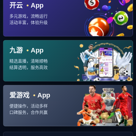
⚽ 世界杯
球队动态
实时关注各国家队备战进展、阵容变化、球员状态与赛事新闻，
帮助用户快速了解世界杯最新资讯。🏆
⚽ 以赛事点燃热
爱，用数据连接
📊 用专业视角陪伴每一
绿茵 🏆
位足球爱好者。