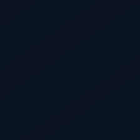
世界杯买球登录-雄鹰折翅，尼日利亚友谊赛失利暴露阵容深度危机
鹰尼日利亚队高飞之路蒙上阴
在卡塔尔世界杯的技战术图
对即将到来的友谊赛，球队遭
旗杆区域已成为洞察卡塔尔
的人员危机，阵容深度面临终
慧的密钥，他们在定位球战
验，多名关键球员因伤缺阵，
了传统的高空轰炸，引入精
使...
的...
体验，致力于为广大球迷提供更及时、更丰富、更有看点的赛事资讯与