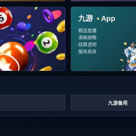
关于我们
关于我们
一、账户管理 👤 1.1 
证及时更新。 1.2 🔑
律责任。 1.3 ⚠️ 若平台发...