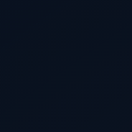
世界杯竞猜指南-比利时新生代迎来世界杯良机，赛程数据预示惊喜表现
面对2026年世界杯，完成新老交替
近期
的比利时队正刮起青春风暴，随着黄
化，与
金一代逐渐淡出，球队在新帅带领下
新聚焦
大胆启用新人，多库、奥蓬达等年...
阶段，