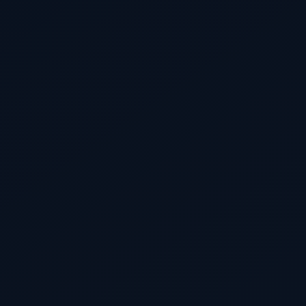
世界杯比赛中心-恩佐舆论风向逆转，墨西哥队淘汰赛前景引期待
关于恩佐的舆论热度出现新变
2026年美加墨世界杯的东风
此前风波不同，公众视线正重
叶之师”加拿大队站上了历史
其赛场表现，恰逢关键淘汰赛
作为东道主之一，他们无需
墨西哥队的表现备受期待，外
中浴血奋战，但这把“双刃剑
界...