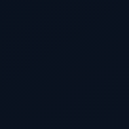
世界杯比赛中心-恩佐舆论风向逆转，墨西哥队淘汰赛前景引期待
关于恩佐的舆论热度出现新变
2026年美加墨世界杯的东风
此前风波不同，公众视线正重
叶之师”加拿大队站上了历史
其赛场表现，恰逢关键淘汰赛
作为东道主之一，他们无需
墨西哥队的表现备受期待，外
中浴血奋战，但这把“双刃剑
界...