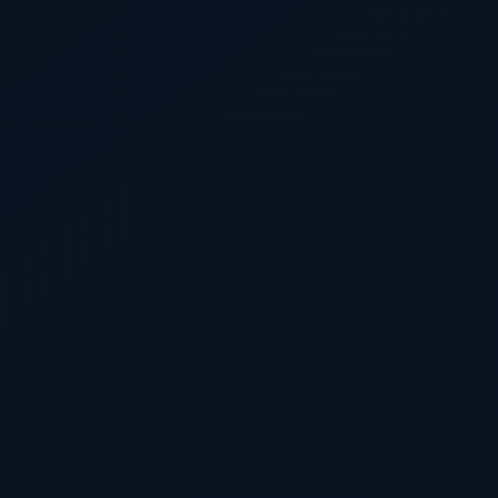
查看详情
帅带领下大胆启用新人，多