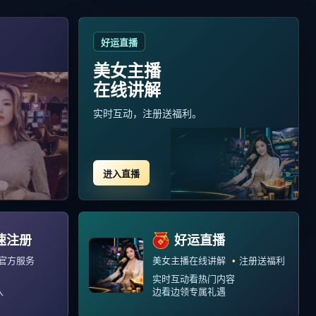
4006669527
综合新闻