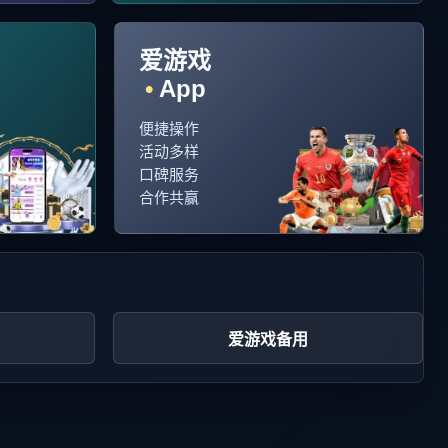
📝 注册时，您需提供真实、准确、最新的身份信息，并保
 您需自行保管账户及密码，并对账户下的一切活动承担法