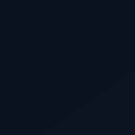
世界杯买球登录-雄鹰折翅，尼日利亚友谊赛失利暴露阵容深度危机
鹰尼日利亚队高飞之路蒙上阴
在卡塔尔世界杯的技战术图
对即将到来的友谊赛，球队遭
旗杆区域已成为洞察卡塔尔
的人员危机，阵容深度面临终
慧的密钥，他们在定位球战
验，多名关键球员因伤缺阵，
了传统的高空轰炸，引入精
使...
的...
体验，致力于为广大球迷提供更及时、更丰富、更有看点的赛事资讯与