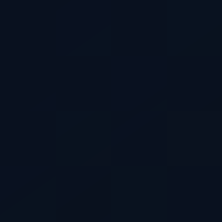
🏆 以足球凝聚激情，用看点链接世界 ⚽
📣 用多元资讯陪伴每一
次赛事关注。
综合新闻