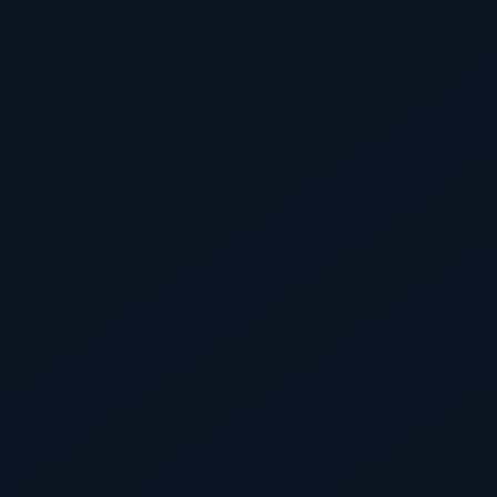
世界杯赛果-角旗杆下的密码，卡塔尔队定位球战术革新观察
世界杯比赛资讯-三大东道主决赛主场优势凸显，关键数据期开启
景中，角
，欧洲杯与美洲杯均进入白热化阶
队战术智
段，三大东道主在本届赛事中展现出
术上摒弃
明显的主场优势，赛场表现与数据均
心设计
进入关键期，无论是现场球迷制造的
声...
精彩内容。🏆✨