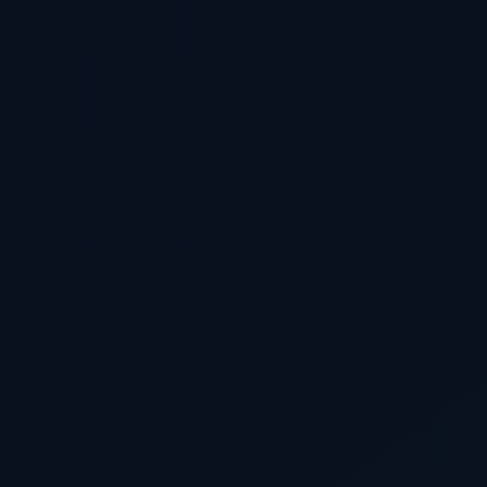
🏆 以足球凝聚激情，用看点链接世界 ⚽
📣 用多元资讯陪伴每一
次赛事关注。
综合新闻