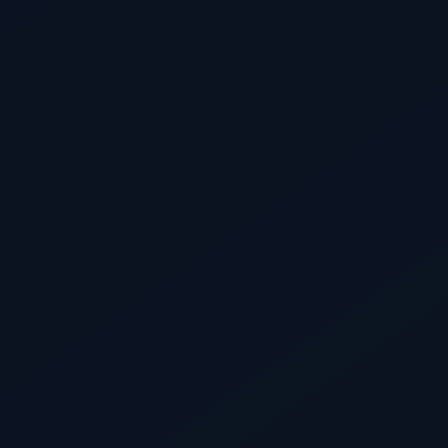
FIFA News
生代迎来世界杯良机，赛程数据预示惊喜表现
交替的比利时队正刮起青春风暴，随着黄金一代逐渐淡出，球队在新
风向逆转，墨西哥队淘汰赛前景引期待