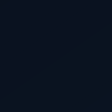
世界杯数据入口-日本队训练节奏升级，中场新核驱动世预赛格局之变
日本队近期备战训练节奏显著提升，
非洲雄
高强度的快速转换演练成为常态，主
影，面
帅森保一重点打磨中场配置，围绕远
遇严重
藤航与守田英正构建的双核体系，
极考
在...
2026世界杯
FIFA World Cup 2026
⚽ 我们以专业视角点燃足球热爱，用实时数据打造清晰