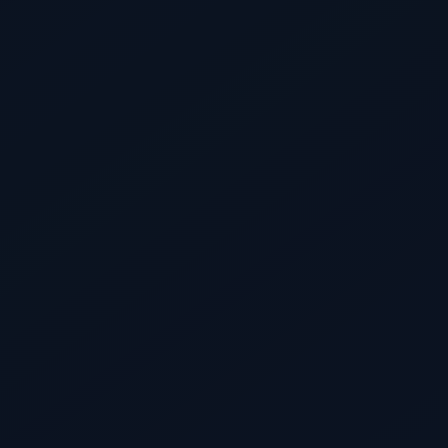
查看详情
帅带领下大胆启用新人，多