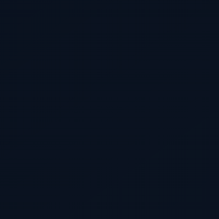
世界杯比赛中心-恩佐舆论风向逆转，墨西哥队淘汰赛前景引期待
关于恩佐的舆论热度出现新变
2026年美加墨世界杯的东风
此前风波不同，公众视线正重
叶之师”加拿大队站上了历史
其赛场表现，恰逢关键淘汰赛
作为东道主之一，他们无需
墨西哥队的表现备受期待，外
中浴血奋战，但这把“双刃剑
界...