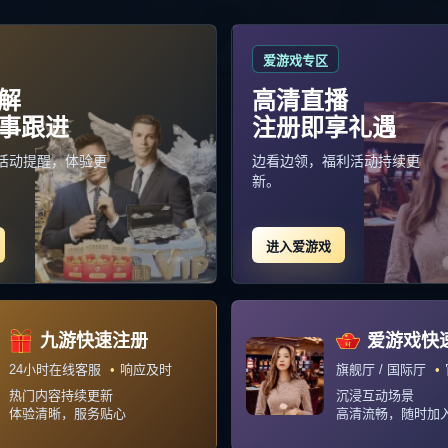
世界杯
APP下载
关于我们