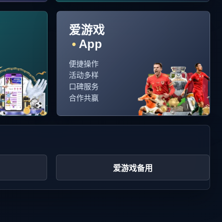
📝 注册时，您需提供真实、准确、最新的身份信息，并保
 您需自行保管账户及密码，并对账户下的一切活动承担法