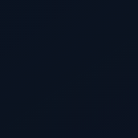
会平坦，中北美区传出的每一个积极信号，都在为其
潜在对手增添筹码，也让这场受到高度关注的较量充
满了更多层次的分析维度，压力完全落在这支东欧劲
旅身上，他们需要的不仅是技战术层面的万全准备，
更是一颗能够驾驭炽热期望、在风暴中心保持冷静的
“大心脏”，唯有如此，才能在风声鹤唳的八强关口，扼
住命运的咽喉，向着最终的荣耀迈进。
标签：
塞尔维亚
八强
上一篇：世界杯赛前预测-枫叶星光，从克瓦拉茨赫利到加拿大的世界杯新视角
下一篇：世界杯赛事竞猜-摩洛哥新血淬利刃，拆解数据密码下的中场铁壁博弈