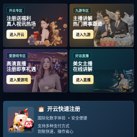
4006669527
足球、篮球新闻
当前位置：
首页
>
足球、篮球新闻
> 世界杯平台下载-塞尔维亚队迎关键战，能否抵御劲敌晋级八强受关注
世界杯平台下载-塞尔维亚队迎
关键战，能否抵御劲敌晋级八
强受关注