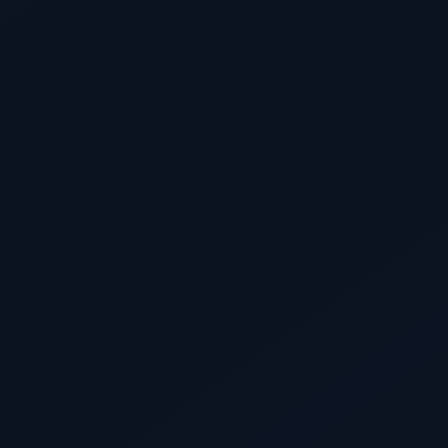
世界杯竞猜指南-比利时新生代迎来世界杯良机，赛程数据预示惊喜表现
世界杯比赛中心-恩佐舆论风向逆转，墨西哥队淘汰赛前景引期待
面对2026年世界杯，完成
近期关于恩佐的舆论热度出
新老交替的比利时队正刮起
现新变化，与此前风波不
青春风暴，随着黄金一代逐
同，公众视线正重新聚焦其
渐淡出，球队在新帅带领下
赛场表现，恰逢关键淘汰赛
大胆启用新人，多库、奥蓬
阶段，墨西哥队的表现备受
达等年...
期待，外界...
世界杯投注app下载-枫叶军团破冰哨响，舆论热焰下的晋级前夜
世界杯买球分析-葡萄牙轮换阵容经受深度考验，友谊赛硬仗成关键走势节点
2026年美加墨世界杯的东
葡萄牙队在此次友谊赛中面
风，让“枫叶之师”加拿大队
临严峻考验，阵容深度成为
站上了历史转折点，作为东
焦点，随着关键球员缺阵，