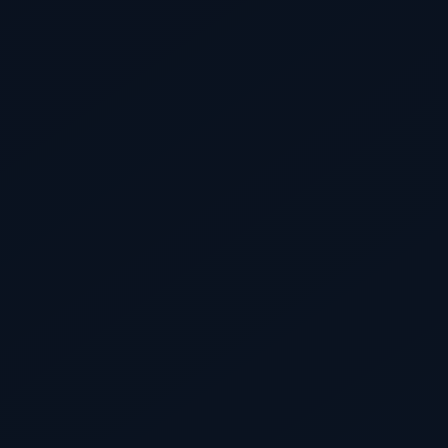
风云际会，八强之路悬念陡增
将中北美区升温的最新消息与塞尔维亚队的八强
赛前景联系起来,意义便显得尤为深远，在潜在的跨区
对阵中，中北美球队那种不讲理的冲击力、运动能力