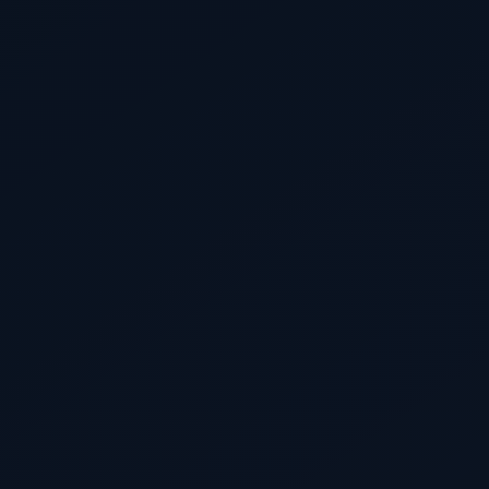
和日益成熟的整体防守，恰恰是可能打乱塞尔维亚队
固有节奏的“X因素”，如果塞尔维亚队最终需要与一支
状态火热、气势如虹的中北美球队争夺一张四强门
票，那么比赛将远非单纯的实力对比，更是一场风格
克制与临场心态的终极博弈。
中北美对手的强硬和韧性,会持续考验塞尔维亚队
的耐心与战术执行力，这种充满对抗性的比赛环境，
也恰好是塞尔维亚球员证明自身血性、突破心魔的最
佳舞台，他们引以为傲的身体优势，在中北美球员面
前可能不再明显，而这反而会迫使他们回归团队配合
与战术纪律的本质，对于塞尔维亚队而言，外部的升
温既是威胁，也是一种反向激励。
展望即将到来的八强赛,塞尔维亚队的征程注定不